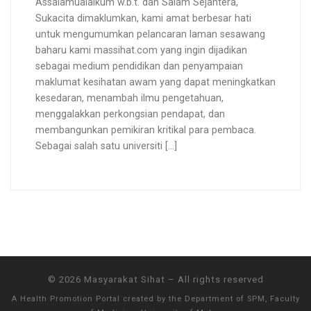
Assalamualaikum w.b.t. dan Salam Sejahtera,
Sukacita dimaklumkan, kami amat berbesar hati
untuk mengumumkan pelancaran laman sesawang
baharu kami massihat.com yang ingin dijadikan
sebagai medium pendidikan dan penyampaian
maklumat kesihatan awam yang dapat meningkatkan
kesedaran, menambah ilmu pengetahuan,
menggalakkan perkongsian pendapat, dan
membangunkan pemikiran kritikal para pembaca.
Sebagai salah satu universiti […]
© 2026
Masyarakat Sihat
–
All rights reserved
A Health Promotion Portal created by the
Department of SPM, Faculty