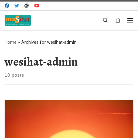
Skip to content
Search
Me
Home
»
Archives for wesihat-admin
wesihat-admin
10 posts