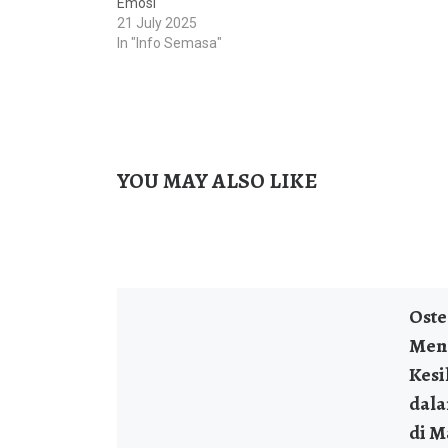
Emosi
21 July 2025
In "Info Semasa"
YOU MAY ALSO LIKE
Osteo
Men
Kesi
dala
di M