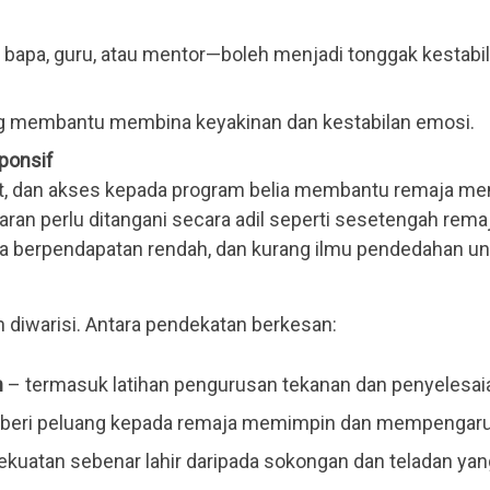
bapa, guru, atau mentor—boleh menjadi tonggak kestabi
 membantu membina keyakinan dan kestabilan emosi.
ponsif
at, dan akses kepada program belia membantu remaja me
an perlu ditangani secara adil seperti sesetengah remaj
a berpendapatan rendah, dan kurang ilmu pendedahan u
n diwarisi. Antara pendekatan berkesan:
h
– termasuk latihan pengurusan tekanan dan penyelesai
beri peluang kepada remaja memimpin dan mempengaruhi
ekuatan sebenar lahir daripada sokongan dan teladan ya